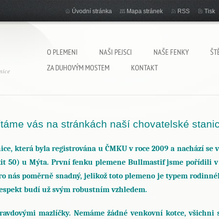
Úvodní stránka
Mapa stránek
RSS
Tisk
O PLEMENI
NAŠI PEJSCI
NAŠE FENKY
ŠT
ZA DUHOVÝM MOSTEM
KONTAKT
nice
ítáme vás na stránkách naší chovatelské stanic
ice, která byla registrována u ČMKU v roce 2009 a nachází se
xit 50) u Mýta. První fenku plemene Bullmastif jsme pořídili v
ro nás poměrně snadný, jelikož toto plemeno je typem rodinnéh
respekt budí už svým robustním vzhledem.
pravdovými mazlíčky. Nemáme žádné venkovní kotce, všichni s