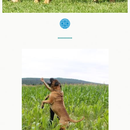
**********