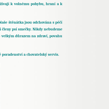
užívají k volnému pohybu, hraní a k
Naše štěnátka jsou odchována s péčí
tní členy psí smečky. Nikdy nebudeme
 s velkým důrazem na zdraví, povahu
poradenství a chovatelský servis.