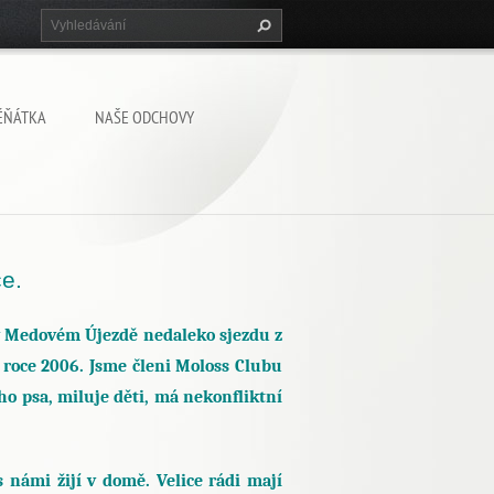
ĚŇÁTKA
NAŠE ODCHOVY
e.
 v Medovém Újezdě nedaleko sjezdu z
 roce 2006. Jsme členi Moloss Clubu
o psa, miluje děti, má nekonfliktní
 námi žijí v domě. Velice rádi mají