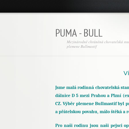
PUMA - BULL
Mezinárodně chráněná chovatelská sta
plemene Bullmastif
V
Jsme malá rodinná chovatelská stan
dálnice D 5 mezi Prahou a Plzní (e
CZ. Výběr plemene Bullmastif byl p
a přátelskou povahu, málo štěká a 
Pro naši rodinu jsou naši pejsci o