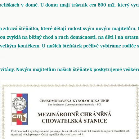
 pelíškách v domě. U domu mají trávník cca 800 m2, který vy
 a zdravá štěňátka, které dělají radost svým novým majitelům. 
jsou zvyklá na běžný chod a ruch domácnosti, na děti i na osta
s velkým koníčkem. U našich štěňátek pečlivě vybíráme rodiče
 vítány. Novým majitelům našich štěňátek poskytujeme veškeré 