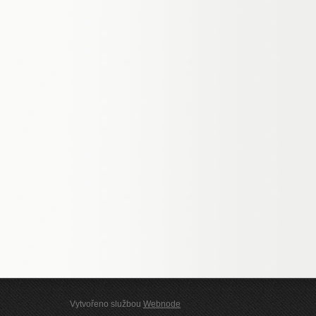
Vytvořeno službou
Webnode