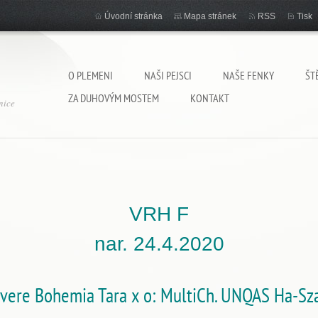
Úvodní stránka
Mapa stránek
RSS
Tisk
O PLEMENI
NAŠI PEJSCI
NAŠE FENKY
ŠT
ZA DUHOVÝM MOSTEM
KONTAKT
nice
VRH F
nar. 24.4.2020
vere Bohemia Tara x o: MultiCh. UNQAS Ha-Sz