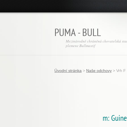
PUMA - BULL
Mezinárodně chráněná chovatelská sta
plemene Bullmastif
Úvodní stránka
>
Naše odchovy
>
Vrh F
m: Guine