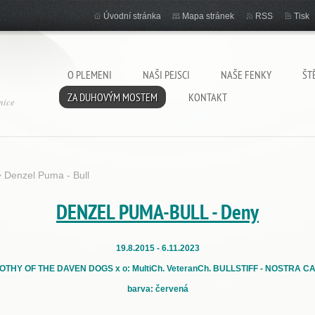
Úvodní stránka
Mapa stránek
RSS
Tisk
O PLEMENI
NAŠI PEJSCI
NAŠE FENKY
ŠT
ZA DUHOVÝM MOSTEM
KONTAKT
nice
>
Denzel Puma - Bull
DENZEL PUMA-BULL - Deny
19.8.2015 - 6.11.2023
OTHY OF THE DAVEN DOGS x o: MultiCh. VeteranCh. BULLSTIFF - NOSTRA CAE
barva: červená