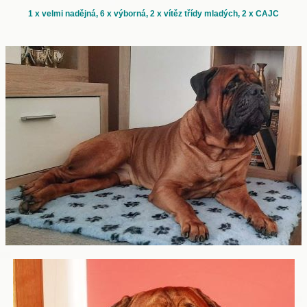
1 x velmi nadějná, 6 x výborná, 2 x vítěz třídy mladých, 2 x CAJC