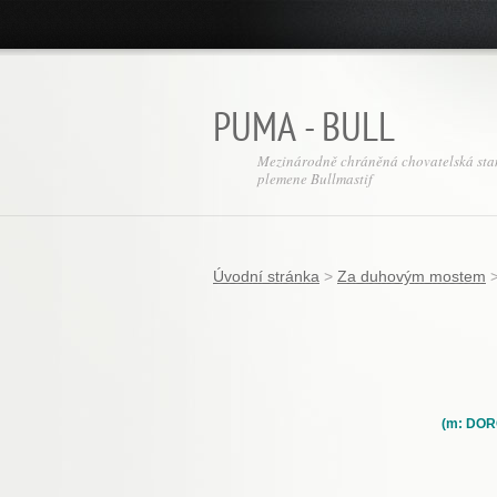
PUMA - BULL
Mezinárodně chráněná chovatelská sta
plemene Bullmastif
Úvodní stránka
>
Za duhovým mostem
(m: DOR