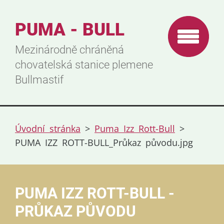
PUMA - BULL
Mezinárodně chráněná
chovatelská stanice plemene
Bullmastif
Úvodní stránka
>
Puma Izz Rott-Bull
>
PUMA IZZ ROTT-BULL_Průkaz původu.jpg
PUMA IZZ ROTT-BULL -
PRŮKAZ PŮVODU