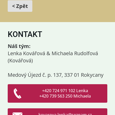
< Zpět
KONTAKT
Náš tým:
Lenka Kovářová & Michaela Rudolfová
(Kovářová)
Medový Újezd č. p. 137, 337 01 Rokycany
+420 724 971 102 Lenka
+420 739 563 250 Michaela
kovarova
.lenka@s
eznam.cz