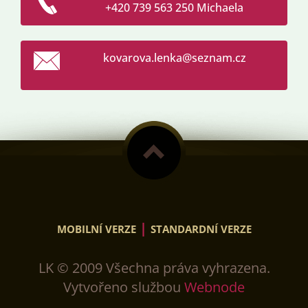
+420 739 563 250 Michaela
kovarova
.lenka@s
eznam.cz
|
MOBILNÍ VERZE
STANDARDNÍ VERZE
LK © 2009 Všechna práva vyhrazena.
Vytvořeno službou
Webnode