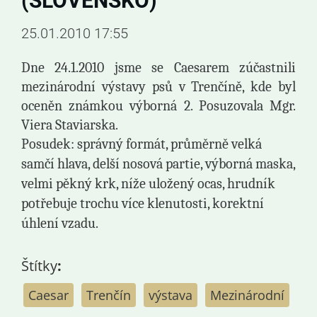
(SLOVENSKO)
25.01.2010 17:55
Dne 24.1.2010 jsme se Caesarem zúčastnili
mezinárodní výstavy psů v Trenčíně, kde byl
oceněn známkou výborná 2. Posuzovala Mgr.
Viera Staviarska.
Posudek: správný formát, průměrně velká
samčí hlava, delší nosová partie, výborná maska,
velmi pěkný krk, níže uložený ocas, hrudník
potřebuje trochu více klenutosti, korektní
úhlení vzadu.
Štítky
:
Caesar
Trenčín
výstava
Mezinárodní