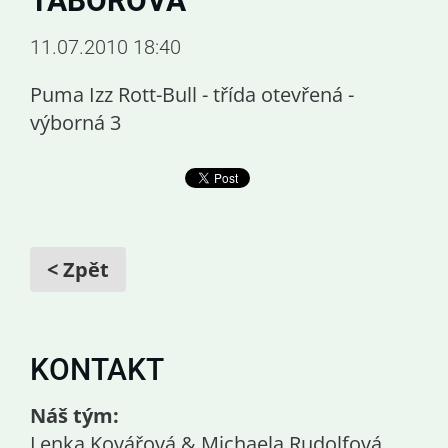
TÁBOROVÁ
11.07.2010 18:40
Puma Izz Rott-Bull - třída otevřená -
výborná 3
< Zpět
KONTAKT
Náš tým:
Lenka Kovářová & Michaela Rudolfová