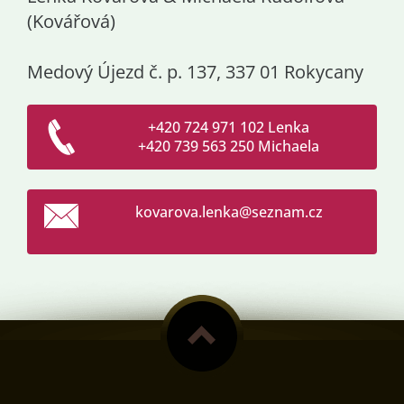
(Kovářová)
Medový Újezd č. p. 137, 337 01 Rokycany
+420 724 971 102 Lenka
+420 739 563 250 Michaela
kovarova
.lenka@s
eznam.cz