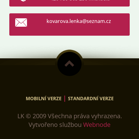
kovarova
.lenka@s
eznam.cz
|
MOBILNÍ VERZE
STANDARDNÍ VERZE
LK © 2009 Všechna práva vyhrazena.
Vytvořeno službou
Webnode