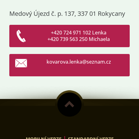
Medový Újezd č. p. 137, 337 01 Rokycany
+420 724 971 102 Lenka
+420 739 563 250 Michaela
kovarova
.lenka@s
eznam.cz
|