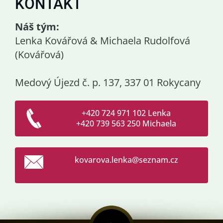
KONTAKT
Náš tým:
Lenka Kovářová & Michaela Rudolfová
(Kovářová)
Medový Újezd č. p. 137, 337 01 Rokycany
+420 724 971 102 Lenka
+420 739 563 250 Michaela
kovarova
.lenka@s
eznam.cz